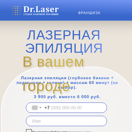
ФРАНШИЗА
ЛАЗЕРНАЯ
ЭПИЛЯЦИЯ
В вашем
В вашем
Лазерная эпиляция (глубокое бикини +
городе
городе
подмышки + голени) + массаж 60 минут (на
выбор).
3 900 руб. вместо 6 000 руб.
+7
Даю согласие на обработку своих
персональных данных