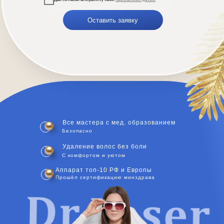
Оставить заявку
Все мастера с мед. образованием
Безопасно
Удаление волос без боли
С комфортом и уютом
Аппарат топ-10 РФ и Европы
Прошёл сертификацию минздрава