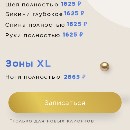
охлаждения , обеспечивается
оптимальная температура, что
способствует снижению болевых
ощущений при проведении
процедуры. А самое главное, что
результат виден уже с первой
процедуры!
Увеличенная
скорость процедуры
Удаление
любых типов волос
Система
охлаждения