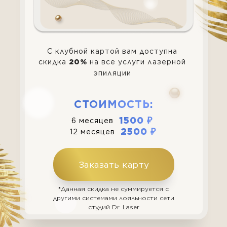
глубокое бикини + голени*
3540 ₽
С клубной картой вам доступна
скидка
на все услуги лазерной
20%
Комплексы MAXI
эпиляции
Подмышечные впадины +
СТОИМОСТЬ:
глубокое бикини + голени +
бедра*
6 месяцев
1500 ₽
12 месяцев
2500 ₽
5040 ₽
Заказать карту
Комплекс ULTRA
*Данная скидка не суммируется с
Подмышечные впадины +
другими системами лояльности сети
студий Dr. Laser
глубокое бикини + ноги
полностью + руки полностью*