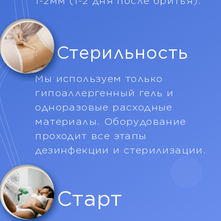
Зоны XS-S
Верхняя губа/подбородок/
щёки/ареолы
455 ₽
Пальцы рук/ног
455 ₽
Межъягодичная впадина
455 ₽
Подмышечные впадины
585 ₽
Линия живота
585 ₽
Кисти рук
585 ₽
Зоны М
Бикини среднее/классическое
975 ₽
Живот полностью
975 ₽
Лицо полностью
975 ₽
Поясница
975 ₽
Руки до/выше локтя
975 ₽
Шея спереди/сзади
975 ₽
Ягодицы
975 ₽