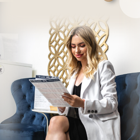
гипоаллергенный гель и
одноразовые расходные
материалы. Оборудование
проходит все этапы
дезинфекции и стерилизации.
Старт
Перед процедурой специалист
проведёт первичную
консультацию для исключения
противопоказаний. Подберёт
индивидуальный уровень
мощности, а так же сделает
пробную вспышку, чтобы вы
убедились в безболезненности
процедуры.
Памятка