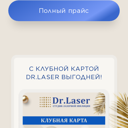
Комплекс MINI
С КЛУБНОЙ КАРТОЙ
DR.LASER ВЫГОДНЕЙ!
Подмышечные впадины
+ глубокое бикини*
2040 ₽
Комплекс MEDIUM
Подмышечные впадины +