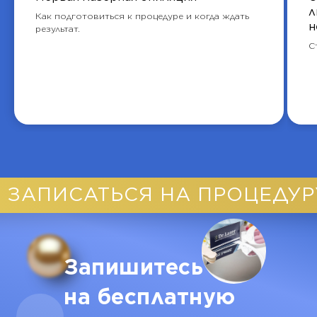
л
Как подготовиться к процедуре и когда ждать
н
результат.
С
ЗАПИСАТЬСЯ НА ПРОЦЕДУР
Запишитесь
на бесплатную