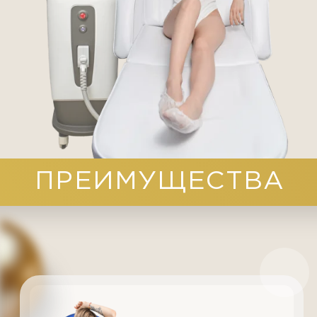
Гарантия:
Результат после
1 процедуры
Качество:
Аппарат
топ-10
Надежность:
Федеральная
сеть