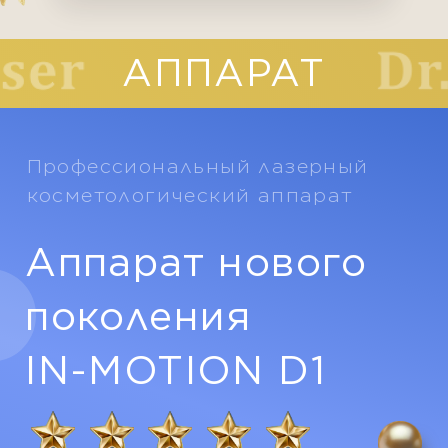
6540 ₽
Записаться
*возможна замена зон из
аналогичных категорий
*только для новых клиентов