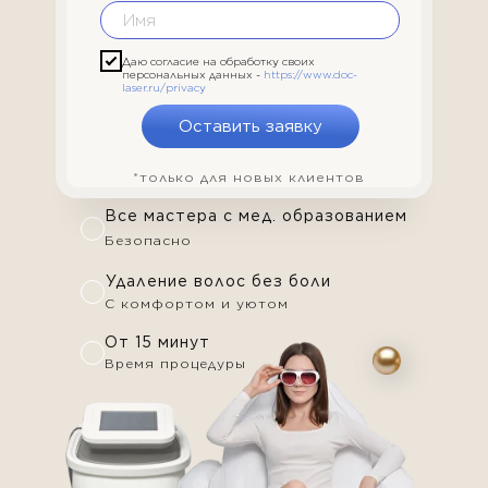
Даю согласие на обработку своих
персональных данных -
https://www.doc-
laser.ru/privacy
Оставить заявку
*только для новых клиентов
Все мастера с мед. образованием
Безопасно
Удаление волос без боли
С комфортом и уютом
От 15 минут
Время процедуры
ПРЕИМУЩЕСТВА