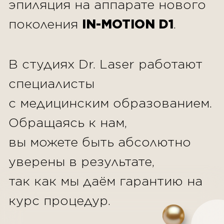
ПРОЦЕСС
Подготовка
За 7 дней до процедуры
необходимо отказаться от
посещения пляжа и солярия.
Длина волоса для проведения
процедуры, должна составлять
1-2мм (1-2 дня после бритья).
Стерильность
Мы используем только