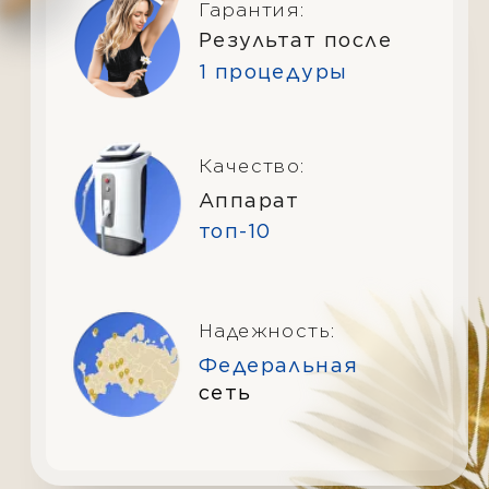
DR.LASER — ПРИЯТНОЕ
ВПЕЧАТЛЕНИЕ О ТЕБЕ!
Наша специализация — это
безболезненная лазерная
эпиляция на аппарате нового
поколения
.
IN-MOTION D1
В студиях Dr. Laser работают
специалисты
с медицинским образованием.
Обращаясь к нам,