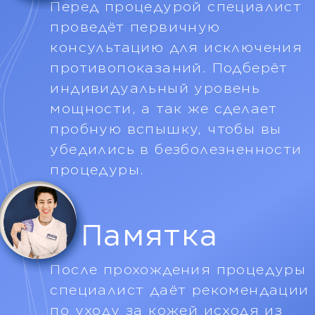
Зоны L
Бёдра
1625 ₽
Голени
1625 ₽
Шея полностью
1625 ₽
Бикини глубокое
1625 ₽
Спина полностью
1625 ₽
Руки полностью
1625 ₽
Зоны XL
Ноги полностью
2665 ₽
Записаться
*только для новых клиентов