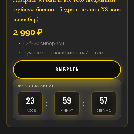
Лазерная эпиляция все тело (подмышки +
глубокое бикини + бедра + голени + XS зона
на выбор)
2 990 ₽
Гибкий выбор зон
Лучшее соотношение цена/объём
ВЫБРАТЬ
ДО КОНЦА АКЦИИ
23
59
57
:
:
ЧАСОВ
МИНУТ
СЕКУНД