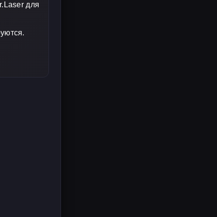
.Laser для
руются.