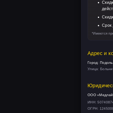
Скидк
дейст
Скидк
Срок 
*Имеются пр
Адрес и к
Город: Подоль
Улица: Больни
Юридичес
ООО «Медлай
ИНН: 5074087
ОГРН: 124500