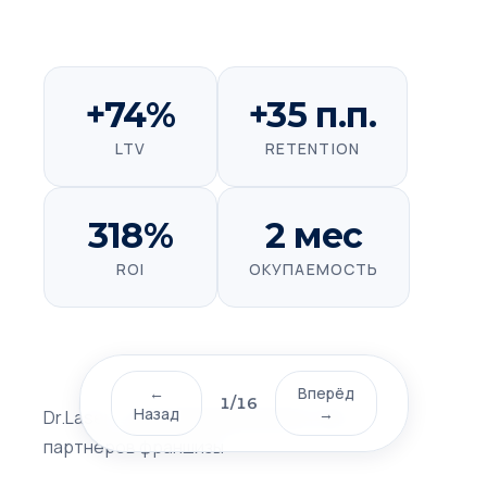
+74%
+35 п.п.
LTV
RETENTION
318%
2 мес
ROI
ОКУПАЕМОСТЬ
←
Вперёд
1
/
16
Назад
→
Dr.Laser — Внутренний документ для
партнёров франшизы