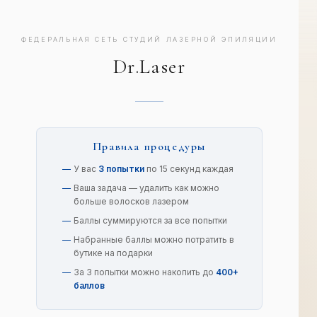
ФЕДЕРАЛЬНАЯ СЕТЬ СТУДИЙ ЛАЗЕРНОЙ ЭПИЛЯЦИИ
Dr.Laser
Попыток использовано:
3/3
0
0
Всего удалено волосков:
0
Правила процедуры
Лучший результат за сессию:
0
СЕЙЧАС
ВСЕГО
У вас
3 попытки
по 15 секунд каждая
Осталось на балансе:
0 волосков
Ваша задача — удалить как можно
больше волосков лазером
Баллы суммируются за все попытки
Набранные баллы можно потратить в
бутике на подарки
За 3 попытки можно накопить до
400+
баллов
В БУТИК ЗА ПОДАРКАМИ