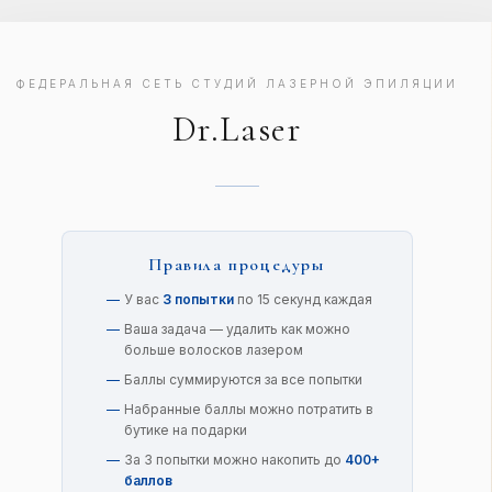
ФЕДЕРАЛЬНАЯ СЕТЬ СТУДИЙ ЛАЗЕРНОЙ ЭПИЛЯЦИИ
Dr.Laser
Попыток использовано:
3/3
0
0
Всего удалено волосков:
0
Лучший результат за сессию:
Правила процедуры
0
СЕЙЧАС
ВСЕГО
У вас
3 попытки
по 15 секунд каждая
Осталось на балансе:
0 волосков
Ваша задача — удалить как можно
больше волосков лазером
Баллы суммируются за все попытки
Набранные баллы можно потратить в
бутике на подарки
За 3 попытки можно накопить до
400+
В БУТИК ЗА ПОДАРКАМИ
баллов