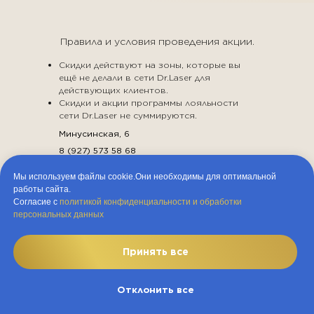
Правила и условия проведения акции.
Скидки действуют на зоны, которые вы
ещё не делали в сети Dr.Laser для
действующих клиентов.
Cкидки и акции программы лояльности
сети Dr.Laser не суммируются.
Минусинская, 6
8 (927) 573 58 68
Кирова, 84
Мы используем файлы cookie.Они необходимы для оптимальной
8 (927) 572 41 66
работы сайта.
Юридическая информация
Согласие с
политикой конфиденциальности и обработки
персональных данных
ООО "ДОКТОР ЛАЗЕР"
ИНН 1841110067
Принять все
ОГРН 1231800005084
Политика обработки персональных данных
Положение о программе лояльности
Отклонить все
Dr.Laser (Астрахань)